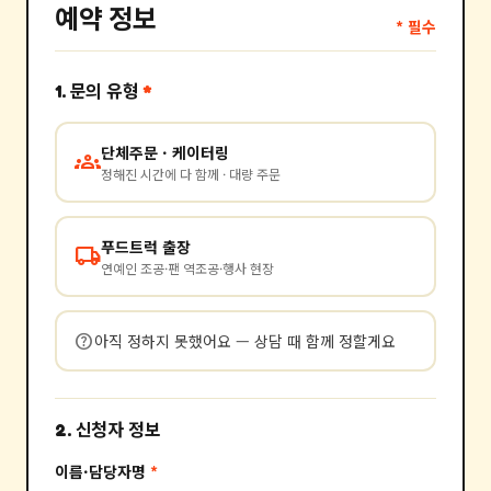
예약 정보
* 필수
1. 문의 유형
*
단체주문 · 케이터링
groups
정해진 시간에 다 함께 · 대량 주문
푸드트럭 출장
local_shipping
연예인 조공·팬 역조공·행사 현장
help
아직 정하지 못했어요 — 상담 때 함께 정할게요
2. 신청자 정보
이름·담당자명
*