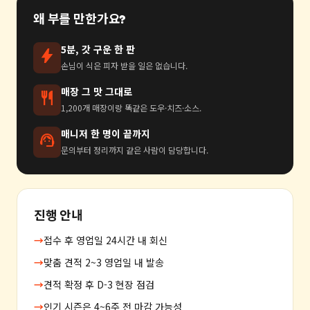
왜 부를 만한가요?
5분, 갓 구운 한 판
bolt
손님이 식은 피자 받을 일은 없습니다.
매장 그 맛 그대로
restaurant
1,200개 매장이랑 똑같은 도우·치즈·소스.
매니저 한 명이 끝까지
support_agent
문의부터 정리까지 같은 사람이 담당합니다.
진행 안내
→
접수 후 영업일 24시간 내 회신
→
맞춤 견적 2~3 영업일 내 발송
→
견적 확정 후 D-3 현장 점검
→
인기 시즌은 4~6주 전 마감 가능성